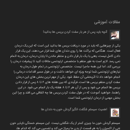
مقالات آموزشی
آنچه باید پس از هر بار سفت کردن بریس ها بدانید!
یکی از چیزهایی که باید در مورد دریافت بریس ها بدانید این است که این یک درمان
فعال است. هنگامی که براکت ها را روی دندان های شما قرار می دهند، این یک قرار
دادن کامل نیست، یعنی با یک بار قرار دادن و منتظر ماندن تا پایان درمان، درمان به اتمام
نمی رسد. لازم است به طور منظم با متخصص ارتودنسی ملاقات کنید تا پیشرفت درمان را
بررسی کند، اما این همه ماجرا نیست. متخصص ارتودنسی در تمام طول درمان به
نیازهای ارتودنسی شما توجه ویژه ای خواهد داشت و در طول مسیر اقدامات درمانی را
انجام خواهد داد تا اثربخشی آن حفظ شود. یکی از مهم ترین بخش های این درمان
سفت کردن منظم بریس ها است، فرآیندی که بین هفته های ۶ تا ۸ پس از قرار دادن
بریس ها انجام می شود و پس از آن هر ۶ تا ۸ هفته یک بار انجام می شود. در این
راهنما، خواهید آموخت که در طول سفت کردن بریس ها چه اتفاقی می افتد و چرا این
بخش مهمی از درمان ارتودنسی شما است.
اهمیت سیستم شگفت انگیز گردش خون به دندان ها
سیستم گردش خون ما چیزی کمتر از یک شگفتی نیست. این سیستم خستگی ناپذیر خون
غنی از اکسیژن را به هر قسمت از بدن ما پمپاژ می کند و تضمین می کند که اندام ها،