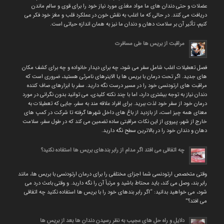
عضلات و حتی دندان های ما مواد مغذی مورد نیاز خود را برای قوی و سالم ماندن
دریافت می کنند. در حالی که ما اغلب به نقش خون در عملکرد قلب و مغز خود فکر می
کنیم، تأثیر آن بر سلامت دهان و دندان ما نیز به همان اندازه حیاتی است.
مراقبت از بریس ها طی مسافرت
فصل تعطیلات اغلب شامل سفر می شود، چه برای دیدار خانواده و چه برای کشف مکان
های جدید. اگر تحت درمان با بریس ها یا الاینرهای نامرئی هستید، ضروری است که
مراقبت های ارتودنسی خود را در مسیر درست نگه دارید. سفر با ابزارهای صاف کننده
دندان نیاز به توجه بیشتری دارد، اما با چند نکته کلیدی، می توانید بدون نگرانی در مورد
درمان خود از سفر خود لذت ببرید. برای افراد علاقه مند به سفر، جایی که تعطیلات به
معنای همه چیز است، از بازدید از باغ های داخل شهرها گرفته تا شرکت در کمپ های
خارج از شهر، پیروی از این نکات مراقبتی ساده تضمین می کند که در طول سفر، سلامت
دهان و دندان خود را در بالاترین سطح نگه دارید.
چه اتفاقی می افتد اگر مدام از رابر بندهای بریس ها استفاده نکنید؟
وقتی متخصص ارتودنسی شما اجزای مختلفی را برای درمان ارتودنسی با بریس ها، مانند
رابر بند، وصل می کند، باید محتاط باشید و مرتباً آن را نگه دارید. و وقتی باعث درد می
شود، می خواهید بدانید: “اگر رابر بندهای خود را با بریس ها استفاده نکنید چه اتفاقی
می افتد؟”
دلایل و راه حل های عجیب به نظر رسیدن دندان ها بعد از بریس ها