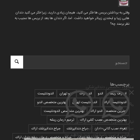
وقتی به برداشتن بریس ها فکر می کنید، هیجان زیادی دارید، زیرا فکر می کنید دندان
هایی زیبا و لبخندی زیباتر خواهید داشت. اما، اگر دندان ها بعد از بریس ها عجیب به
نظر برسند چه؟
برچسب‌ها
مشاوره تخصصی دندانپزشکی
انحراف ریشه
اندو
اندو اراك
اندو تهران
اندودنتیست
اندودنتیست اراك
اندودنتیست تهران
بهترين متخصص اندو
بهترين متخصص اندو اراك
بهترين متخصص اندودنتيست
بهترين متخصص عصب كشي اراك
ترمیم درمان ریشه
نیاز به مشاوره تخصصی دندانپزشکی دارید؟
سوال خود را با ما مطرح کنید
تعرفه عصب كشي دندان
جراح دندانپزشك
جراح دندانپزشك اراك
در اولین فرصت پاسخگوی شما خواهیم بود
جراح و متخصص درمان ریشه دندان
جراح و متخصص درمان ریشه دندان اراك