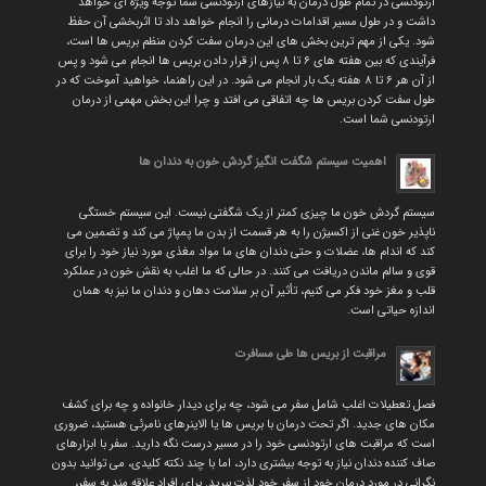
ارتودنسی در تمام طول درمان به نیازهای ارتودنسی شما توجه ویژه ای خواهد
داشت و در طول مسیر اقدامات درمانی را انجام خواهد داد تا اثربخشی آن حفظ
شود. یکی از مهم ترین بخش های این درمان سفت کردن منظم بریس ها است،
فرآیندی که بین هفته های ۶ تا ۸ پس از قرار دادن بریس ها انجام می شود و پس
از آن هر ۶ تا ۸ هفته یک بار انجام می شود. در این راهنما، خواهید آموخت که در
طول سفت کردن بریس ها چه اتفاقی می افتد و چرا این بخش مهمی از درمان
ارتودنسی شما است.
اهمیت سیستم شگفت انگیز گردش خون به دندان ها
سیستم گردش خون ما چیزی کمتر از یک شگفتی نیست. این سیستم خستگی
ناپذیر خون غنی از اکسیژن را به هر قسمت از بدن ما پمپاژ می کند و تضمین می
کند که اندام ها، عضلات و حتی دندان های ما مواد مغذی مورد نیاز خود را برای
قوی و سالم ماندن دریافت می کنند. در حالی که ما اغلب به نقش خون در عملکرد
قلب و مغز خود فکر می کنیم، تأثیر آن بر سلامت دهان و دندان ما نیز به همان
اندازه حیاتی است.
مراقبت از بریس ها طی مسافرت
فصل تعطیلات اغلب شامل سفر می شود، چه برای دیدار خانواده و چه برای کشف
مکان های جدید. اگر تحت درمان با بریس ها یا الاینرهای نامرئی هستید، ضروری
است که مراقبت های ارتودنسی خود را در مسیر درست نگه دارید. سفر با ابزارهای
صاف کننده دندان نیاز به توجه بیشتری دارد، اما با چند نکته کلیدی، می توانید بدون
نگرانی در مورد درمان خود از سفر خود لذت ببرید. برای افراد علاقه مند به سفر،