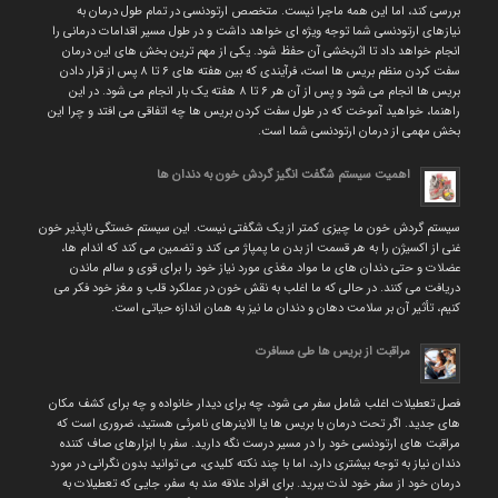
بررسی کند، اما این همه ماجرا نیست. متخصص ارتودنسی در تمام طول درمان به
نیازهای ارتودنسی شما توجه ویژه ای خواهد داشت و در طول مسیر اقدامات درمانی را
انجام خواهد داد تا اثربخشی آن حفظ شود. یکی از مهم ترین بخش های این درمان
سفت کردن منظم بریس ها است، فرآیندی که بین هفته های ۶ تا ۸ پس از قرار دادن
بریس ها انجام می شود و پس از آن هر ۶ تا ۸ هفته یک بار انجام می شود. در این
راهنما، خواهید آموخت که در طول سفت کردن بریس ها چه اتفاقی می افتد و چرا این
بخش مهمی از درمان ارتودنسی شما است.
اهمیت سیستم شگفت انگیز گردش خون به دندان ها
سیستم گردش خون ما چیزی کمتر از یک شگفتی نیست. این سیستم خستگی ناپذیر خون
غنی از اکسیژن را به هر قسمت از بدن ما پمپاژ می کند و تضمین می کند که اندام ها،
عضلات و حتی دندان های ما مواد مغذی مورد نیاز خود را برای قوی و سالم ماندن
دریافت می کنند. در حالی که ما اغلب به نقش خون در عملکرد قلب و مغز خود فکر می
کنیم، تأثیر آن بر سلامت دهان و دندان ما نیز به همان اندازه حیاتی است.
مراقبت از بریس ها طی مسافرت
فصل تعطیلات اغلب شامل سفر می شود، چه برای دیدار خانواده و چه برای کشف مکان
های جدید. اگر تحت درمان با بریس ها یا الاینرهای نامرئی هستید، ضروری است که
مراقبت های ارتودنسی خود را در مسیر درست نگه دارید. سفر با ابزارهای صاف کننده
دندان نیاز به توجه بیشتری دارد، اما با چند نکته کلیدی، می توانید بدون نگرانی در مورد
درمان خود از سفر خود لذت ببرید. برای افراد علاقه مند به سفر، جایی که تعطیلات به