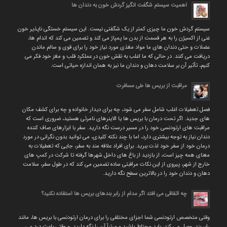
اهمیت سیستم شگفت انگیز گردش خون به دندان ها
سیستم گردش خون ما چیزی کمتر از یک شگفتی نیست. این سیستم خستگی ناپذیر خون
غنی از اکسیژن را به هر قسمت از بدن ما پمپاژ می کند و تضمین می کند که اندام ها،
عضلات و حتی دندان های ما مواد مغذی مورد نیاز خود را برای قوی و سالم ماندن
دریافت می کنند. در حالی که ما اغلب به نقش خون در عملکرد قلب و مغز خود فکر می
کنیم، تأثیر آن بر سلامت دهان و دندان ما نیز به همان اندازه حیاتی است.
مراقبت از بریس ها طی مسافرت
فصل تعطیلات اغلب شامل سفر می شود، چه برای دیدار خانواده و چه برای کشف مکان
های جدید. اگر تحت درمان با بریس ها یا الاینرهای نامرئی هستید، ضروری است که
مراقبت های ارتودنسی خود را در مسیر درست نگه دارید. سفر با ابزارهای صاف کننده
دندان نیاز به توجه بیشتری دارد، اما با چند نکته کلیدی، می توانید بدون نگرانی در مورد
درمان خود از سفر خود لذت ببرید. برای افراد علاقه مند به سفر، جایی که تعطیلات به
معنای همه چیز است، از بازدید از باغ های داخل شهرها گرفته تا شرکت در کمپ های
خارج از شهر، پیروی از این نکات مراقبتی ساده تضمین می کند که در طول سفر، سلامت
دهان و دندان خود را در بالاترین سطح نگه دارید.
چه اتفاقی می افتد اگر مدام از رابر بندهای بریس ها استفاده نکنید؟
وقتی متخصص ارتودنسی شما اجزای مختلفی را برای درمان ارتودنسی با بریس ها، مانند
رابر بند، وصل می کند، باید محتاط باشید و مرتباً آن را نگه دارید. و وقتی باعث درد می