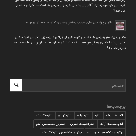
شود، می خواهید بدانید: “اگر رابر بندهای خود را با بریس ها استفاده نکنید چه اتفاقی
می افتد؟”
دلایل و راه حل های عجیب به نظر رسیدن دندان ها بعد از بریس ها
وقتی به برداشتن بریس ها فکر می کنید، هیجان زیادی دارید، زیرا فکر می کنید دندان
هایی زیبا و لبخندی زیباتر خواهید داشت. اما، اگر دندان ها بعد از بریس ها عجیب به
نظر برسند چه؟
برچسب‌ها
انحراف ریشه
اندو
اندو اراك
اندو تهران
اندودنتیست
اندودنتیست اراك
اندودنتیست تهران
بهترين متخصص اندو
بهترين متخصص اندو اراك
بهترين متخصص اندودنتيست