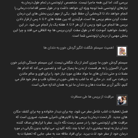
بررسی کند، اما این همه ماجرا نیست. متخصص ارتودنسی در تمام طول درمان به
نیازهای ارتودنسی شما توجه ویژه ای خواهد داشت و در طول مسیر اقدامات درمانی را
انجام خواهد داد تا اثربخشی آن حفظ شود. یکی از مهم ترین بخش های این درمان
سفت کردن منظم بریس ها است، فرآیندی که بین هفته های ۶ تا ۸ پس از قرار دادن
بریس ها انجام می شود و پس از آن هر ۶ تا ۸ هفته یک بار انجام می شود. در این
راهنما، خواهید آموخت که در طول سفت کردن بریس ها چه اتفاقی می افتد و چرا این
بخش مهمی از درمان ارتودنسی شما است.
اهمیت سیستم شگفت انگیز گردش خون به دندان ها
سیستم گردش خون ما چیزی کمتر از یک شگفتی نیست. این سیستم خستگی ناپذیر خون
غنی از اکسیژن را به هر قسمت از بدن ما پمپاژ می کند و تضمین می کند که اندام ها،
عضلات و حتی دندان های ما مواد مغذی مورد نیاز خود را برای قوی و سالم ماندن
دریافت می کنند. در حالی که ما اغلب به نقش خون در عملکرد قلب و مغز خود فکر می
کنیم، تأثیر آن بر سلامت دهان و دندان ما نیز به همان اندازه حیاتی است.
مراقبت از بریس ها طی مسافرت
فصل تعطیلات اغلب شامل سفر می شود، چه برای دیدار خانواده و چه برای کشف مکان
های جدید. اگر تحت درمان با بریس ها یا الاینرهای نامرئی هستید، ضروری است که
مراقبت های ارتودنسی خود را در مسیر درست نگه دارید. سفر با ابزارهای صاف کننده
دندان نیاز به توجه بیشتری دارد، اما با چند نکته کلیدی، می توانید بدون نگرانی در مورد
درمان خود از سفر خود لذت ببرید. برای افراد علاقه مند به سفر، جایی که تعطیلات به