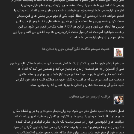
بررسی کند، اما این همه ماجرا نیست. متخصص ارتودنسی در تمام طول درمان به
نیازهای ارتودنسی شما توجه ویژه ای خواهد داشت و در طول مسیر اقدامات درمانی را
انجام خواهد داد تا اثربخشی آن حفظ شود. یکی از مهم ترین بخش های این درمان
سفت کردن منظم بریس ها است، فرآیندی که بین هفته های ۶ تا ۸ پس از قرار دادن
بریس ها انجام می شود و پس از آن هر ۶ تا ۸ هفته یک بار انجام می شود. در این
راهنما، خواهید آموخت که در طول سفت کردن بریس ها چه اتفاقی می افتد و چرا این
بخش مهمی از درمان ارتودنسی شما است.
اهمیت سیستم شگفت انگیز گردش خون به دندان ها
سیستم گردش خون ما چیزی کمتر از یک شگفتی نیست. این سیستم خستگی ناپذیر خون
غنی از اکسیژن را به هر قسمت از بدن ما پمپاژ می کند و تضمین می کند که اندام ها،
عضلات و حتی دندان های ما مواد مغذی مورد نیاز خود را برای قوی و سالم ماندن
دریافت می کنند. در حالی که ما اغلب به نقش خون در عملکرد قلب و مغز خود فکر می
کنیم، تأثیر آن بر سلامت دهان و دندان ما نیز به همان اندازه حیاتی است.
مراقبت از بریس ها طی مسافرت
فصل تعطیلات اغلب شامل سفر می شود، چه برای دیدار خانواده و چه برای کشف مکان
های جدید. اگر تحت درمان با بریس ها یا الاینرهای نامرئی هستید، ضروری است که
مراقبت های ارتودنسی خود را در مسیر درست نگه دارید. سفر با ابزارهای صاف کننده
دندان نیاز به توجه بیشتری دارد، اما با چند نکته کلیدی، می توانید بدون نگرانی در مورد
درمان خود از سفر خود لذت ببرید. برای افراد علاقه مند به سفر، جایی که تعطیلات به