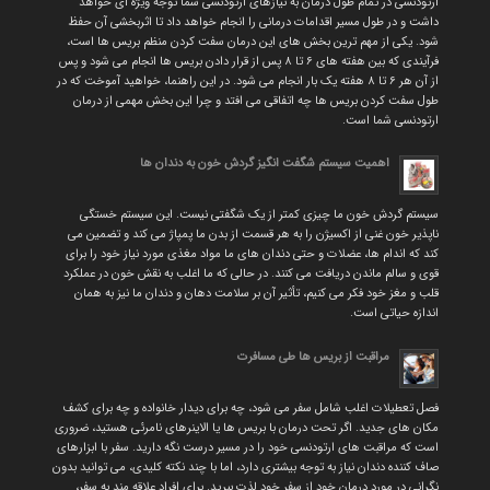
ارتودنسی در تمام طول درمان به نیازهای ارتودنسی شما توجه ویژه ای خواهد
داشت و در طول مسیر اقدامات درمانی را انجام خواهد داد تا اثربخشی آن حفظ
شود. یکی از مهم ترین بخش های این درمان سفت کردن منظم بریس ها است،
فرآیندی که بین هفته های ۶ تا ۸ پس از قرار دادن بریس ها انجام می شود و پس
از آن هر ۶ تا ۸ هفته یک بار انجام می شود. در این راهنما، خواهید آموخت که در
طول سفت کردن بریس ها چه اتفاقی می افتد و چرا این بخش مهمی از درمان
ارتودنسی شما است.
اهمیت سیستم شگفت انگیز گردش خون به دندان ها
سیستم گردش خون ما چیزی کمتر از یک شگفتی نیست. این سیستم خستگی
ناپذیر خون غنی از اکسیژن را به هر قسمت از بدن ما پمپاژ می کند و تضمین می
کند که اندام ها، عضلات و حتی دندان های ما مواد مغذی مورد نیاز خود را برای
قوی و سالم ماندن دریافت می کنند. در حالی که ما اغلب به نقش خون در عملکرد
قلب و مغز خود فکر می کنیم، تأثیر آن بر سلامت دهان و دندان ما نیز به همان
اندازه حیاتی است.
مراقبت از بریس ها طی مسافرت
فصل تعطیلات اغلب شامل سفر می شود، چه برای دیدار خانواده و چه برای کشف
مکان های جدید. اگر تحت درمان با بریس ها یا الاینرهای نامرئی هستید، ضروری
است که مراقبت های ارتودنسی خود را در مسیر درست نگه دارید. سفر با ابزارهای
صاف کننده دندان نیاز به توجه بیشتری دارد، اما با چند نکته کلیدی، می توانید بدون
نگرانی در مورد درمان خود از سفر خود لذت ببرید. برای افراد علاقه مند به سفر،