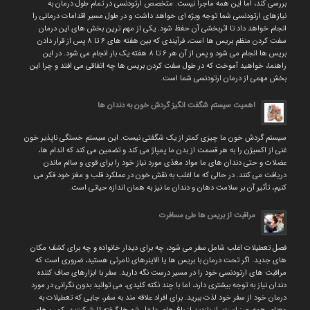
بررسی کند، اما این همه ماجرا نیست. متخصص ارتودنسی در تمام طول درمان به
نیازهای ارتودنسی شما توجه ویژه ای خواهد داشت و در طول مسیر اقدامات درمانی را
انجام خواهد داد تا اثربخشی آن حفظ شود. یکی از مهم ترین بخش های این درمان
سفت کردن منظم بریس ها است، فرآیندی که بین هفته های ۶ تا ۸ پس از قرار دادن
بریس ها انجام می شود و پس از آن هر ۶ تا ۸ هفته یک بار انجام می شود. در این
راهنما، خواهید آموخت که در طول سفت کردن بریس ها چه اتفاقی می افتد و چرا این
بخش مهمی از درمان ارتودنسی شما است.
اهمیت سیستم شگفت انگیز گردش خون به دندان ها
سیستم گردش خون ما چیزی کمتر از یک شگفتی نیست. این سیستم خستگی ناپذیر خون
غنی از اکسیژن را به هر قسمت از بدن ما پمپاژ می کند و تضمین می کند که اندام ها،
عضلات و حتی دندان های ما مواد مغذی مورد نیاز خود را برای قوی و سالم ماندن
دریافت می کنند. در حالی که ما اغلب به نقش خون در عملکرد قلب و مغز خود فکر می
کنیم، تأثیر آن بر سلامت دهان و دندان ما نیز به همان اندازه حیاتی است.
مراقبت از بریس ها طی مسافرت
فصل تعطیلات اغلب شامل سفر می شود، چه برای دیدار خانواده و چه برای کشف مکان
های جدید. اگر تحت درمان با بریس ها یا الاینرهای نامرئی هستید، ضروری است که
مراقبت های ارتودنسی خود را در مسیر درست نگه دارید. سفر با ابزارهای صاف کننده
دندان نیاز به توجه بیشتری دارد، اما با چند نکته کلیدی، می توانید بدون نگرانی در مورد
درمان خود از سفر خود لذت ببرید. برای افراد علاقه مند به سفر، جایی که تعطیلات به