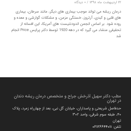
۲۲ اردیبهشت ماه ۱۳۹۸
/
۰ دیدگاه
درمان ریشه می تواند موجب بیماری های دیگر، مانند سرطان، بیماری
های قلبی و کبدی، آرتروز، خستگی مزمن، و مشکلات گوارشی و معده و
روده شود. بر اساس انجمن اندودنتیست های آمریکا، این افسانه از
تحقیقی منشاء می گیرد که در دهه 1920 توسط دکتر پرایس Price انجام
شد
مطب دكتر سهیل آذرخش جراح و متخصص درمان ریشه دندان
در تهران
حدفاصل شریعتی و پاسداران، خیابان گل نبی، بعد از چهارراه زمرد، پلاک
۴۰، طبقه سوم شرقی، واحد ۳۰۲
تهران
تلفن:
۰۲۱۲۶۶۴۴۰۱۱