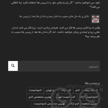
شود، می خواهید بدانید: “اگر رابر بندهای خود را با بریس ها استفاده نکنید چه اتفاقی
می افتد؟”
دلایل و راه حل های عجیب به نظر رسیدن دندان ها بعد از بریس ها
وقتی به برداشتن بریس ها فکر می کنید، هیجان زیادی دارید، زیرا فکر می کنید دندان
هایی زیبا و لبخندی زیباتر خواهید داشت. اما، اگر دندان ها بعد از بریس ها عجیب به
نظر برسند چه؟
برچسب‌ها
مشاوره تخصصی دندانپزشکی
انحراف ریشه
اندو
اندو اراك
اندو تهران
اندودنتیست
اندودنتیست اراك
اندودنتیست تهران
بهترين متخصص اندو
بهترين متخصص اندو اراك
بهترين متخصص اندودنتيست