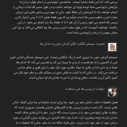
بررسی کند، اما این همه ماجرا نیست. متخصص ارتودنسی در تمام طول درمان به
نیازهای ارتودنسی شما توجه ویژه ای خواهد داشت و در طول مسیر اقدامات درمانی را
انجام خواهد داد تا اثربخشی آن حفظ شود. یکی از مهم ترین بخش های این درمان
سفت کردن منظم بریس ها است، فرآیندی که بین هفته های ۶ تا ۸ پس از قرار دادن
بریس ها انجام می شود و پس از آن هر ۶ تا ۸ هفته یک بار انجام می شود. در این
راهنما، خواهید آموخت که در طول سفت کردن بریس ها چه اتفاقی می افتد و چرا این
بخش مهمی از درمان ارتودنسی شما است.
اهمیت سیستم شگفت انگیز گردش خون به دندان ها
سیستم گردش خون ما چیزی کمتر از یک شگفتی نیست. این سیستم خستگی ناپذیر خون
غنی از اکسیژن را به هر قسمت از بدن ما پمپاژ می کند و تضمین می کند که اندام ها،
عضلات و حتی دندان های ما مواد مغذی مورد نیاز خود را برای قوی و سالم ماندن
دریافت می کنند. در حالی که ما اغلب به نقش خون در عملکرد قلب و مغز خود فکر می
کنیم، تأثیر آن بر سلامت دهان و دندان ما نیز به همان اندازه حیاتی است.
مراقبت از بریس ها طی مسافرت
فصل تعطیلات اغلب شامل سفر می شود، چه برای دیدار خانواده و چه برای کشف مکان
های جدید. اگر تحت درمان با بریس ها یا الاینرهای نامرئی هستید، ضروری است که
مراقبت های ارتودنسی خود را در مسیر درست نگه دارید. سفر با ابزارهای صاف کننده
دندان نیاز به توجه بیشتری دارد، اما با چند نکته کلیدی، می توانید بدون نگرانی در مورد
درمان خود از سفر خود لذت ببرید. برای افراد علاقه مند به سفر، جایی که تعطیلات به