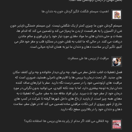
اهمیت سیستم شگفت انگیز گردش خون به دندان ها
سیستم گردش خون ما چیزی کمتر از یک شگفتی نیست. این سیستم خستگی ناپذیر خون
غنی از اکسیژن را به هر قسمت از بدن ما پمپاژ می کند و تضمین می کند که اندام ها،
عضلات و حتی دندان های ما مواد مغذی مورد نیاز خود را برای قوی و سالم ماندن
دریافت می کنند. در حالی که ما اغلب به نقش خون در عملکرد قلب و مغز خود فکر می
کنیم، تأثیر آن بر سلامت دهان و دندان ما نیز به همان اندازه حیاتی است.
مراقبت از بریس ها طی مسافرت
فصل تعطیلات اغلب شامل سفر می شود، چه برای دیدار خانواده و چه برای کشف مکان
های جدید. اگر تحت درمان با بریس ها یا الاینرهای نامرئی هستید، ضروری است که
مراقبت های ارتودنسی خود را در مسیر درست نگه دارید. سفر با ابزارهای صاف کننده
دندان نیاز به توجه بیشتری دارد، اما با چند نکته کلیدی، می توانید بدون نگرانی در مورد
درمان خود از سفر خود لذت ببرید. برای افراد علاقه مند به سفر، جایی که تعطیلات به
معنای همه چیز است، از بازدید از باغ های داخل شهرها گرفته تا شرکت در کمپ های
خارج از شهر، پیروی از این نکات مراقبتی ساده تضمین می کند که در طول سفر، سلامت
دهان و دندان خود را در بالاترین سطح نگه دارید.
چه اتفاقی می افتد اگر مدام از رابر بندهای بریس ها استفاده نکنید؟