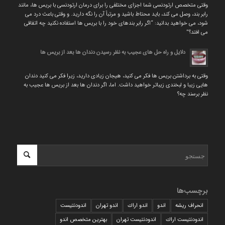
وقتی متخصص ارتودنسی شما اجزای مختلفی را برای درمان ارتودنسی با بریس ها، مانند
رابر بند، وصل می کند، باید محتاط باشید و مرتباً آن را نگه دارید. و وقتی باعث درد می
شود، می خواهید بدانید: “اگر رابر بندهای خود را با بریس ها استفاده نکنید چه اتفاقی
می افتد؟”
دلایل و راه حل های عجیب به نظر رسیدن دندان ها بعد از بریس ها
وقتی به برداشتن بریس ها فکر می کنید، هیجان زیادی دارید، زیرا فکر می کنید دندان
هایی زیبا و لبخندی زیباتر خواهید داشت. اما، اگر دندان ها بعد از بریس ها عجیب به
نظر برسند چه؟
برچسب‌ها
انحراف ریشه
اندو
اندو اراك
اندو تهران
اندودنتیست
اندودنتیست اراك
اندودنتیست تهران
بهترين متخصص اندو