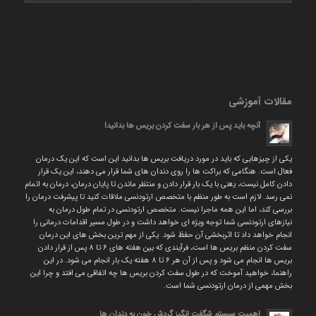
مقالات آموزشی
آنچه باید پس از هر بار سفت کردن بریس ها بدانید!
یکی از چیزهایی که باید در مورد دریافت بریس ها بدانید این است که این یک درمان
فعال است. هنگامی که براکت ها را روی دندان های شما قرار می دهند، این یک قرار
دادن کامل نیست، یعنی با یک بار قرار دادن و منتظر ماندن تا پایان درمان، درمان به اتمام
نمی رسد. لازم است به طور منظم با متخصص ارتودنسی ملاقات کنید تا پیشرفت درمان را
بررسی کند، اما این همه ماجرا نیست. متخصص ارتودنسی در تمام طول درمان به
نیازهای ارتودنسی شما توجه ویژه ای خواهد داشت و در طول مسیر اقدامات درمانی را
انجام خواهد داد تا اثربخشی آن حفظ شود. یکی از مهم ترین بخش های این درمان
سفت کردن منظم بریس ها است، فرآیندی که بین هفته های ۶ تا ۸ پس از قرار دادن
بریس ها انجام می شود و پس از آن هر ۶ تا ۸ هفته یک بار انجام می شود. در این
راهنما، خواهید آموخت که در طول سفت کردن بریس ها چه اتفاقی می افتد و چرا این
بخش مهمی از درمان ارتودنسی شما است.
اهمیت سیستم شگفت انگیز گردش خون به دندان ها