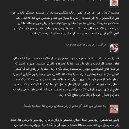
سیستم گردش خون ما چیزی کمتر از یک شگفتی نیست. این سیستم خستگی ناپذیر خون
غنی از اکسیژن را به هر قسمت از بدن ما پمپاژ می کند و تضمین می کند که اندام ها،
عضلات و حتی دندان های ما مواد مغذی مورد نیاز خود را برای قوی و سالم ماندن
دریافت می کنند. در حالی که ما اغلب به نقش خون در عملکرد قلب و مغز خود فکر می
کنیم، تأثیر آن بر سلامت دهان و دندان ما نیز به همان اندازه حیاتی است.
مراقبت از بریس ها طی مسافرت
فصل تعطیلات اغلب شامل سفر می شود، چه برای دیدار خانواده و چه برای کشف مکان
های جدید. اگر تحت درمان با بریس ها یا الاینرهای نامرئی هستید، ضروری است که
مراقبت های ارتودنسی خود را در مسیر درست نگه دارید. سفر با ابزارهای صاف کننده
دندان نیاز به توجه بیشتری دارد، اما با چند نکته کلیدی، می توانید بدون نگرانی در مورد
درمان خود از سفر خود لذت ببرید. برای افراد علاقه مند به سفر، جایی که تعطیلات به
معنای همه چیز است، از بازدید از باغ های داخل شهرها گرفته تا شرکت در کمپ های
خارج از شهر، پیروی از این نکات مراقبتی ساده تضمین می کند که در طول سفر، سلامت
دهان و دندان خود را در بالاترین سطح نگه دارید.
چه اتفاقی می افتد اگر مدام از رابر بندهای بریس ها استفاده نکنید؟
وقتی متخصص ارتودنسی شما اجزای مختلفی را برای درمان ارتودنسی با بریس ها، مانند
رابر بند، وصل می کند، باید محتاط باشید و مرتباً آن را نگه دارید. و وقتی باعث درد می