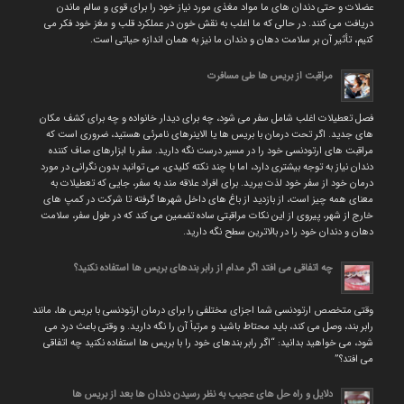
عضلات و حتی دندان های ما مواد مغذی مورد نیاز خود را برای قوی و سالم ماندن
دریافت می کنند. در حالی که ما اغلب به نقش خون در عملکرد قلب و مغز خود فکر می
کنیم، تأثیر آن بر سلامت دهان و دندان ما نیز به همان اندازه حیاتی است.
مراقبت از بریس ها طی مسافرت
فصل تعطیلات اغلب شامل سفر می شود، چه برای دیدار خانواده و چه برای کشف مکان
های جدید. اگر تحت درمان با بریس ها یا الاینرهای نامرئی هستید، ضروری است که
مراقبت های ارتودنسی خود را در مسیر درست نگه دارید. سفر با ابزارهای صاف کننده
دندان نیاز به توجه بیشتری دارد، اما با چند نکته کلیدی، می توانید بدون نگرانی در مورد
درمان خود از سفر خود لذت ببرید. برای افراد علاقه مند به سفر، جایی که تعطیلات به
معنای همه چیز است، از بازدید از باغ های داخل شهرها گرفته تا شرکت در کمپ های
خارج از شهر، پیروی از این نکات مراقبتی ساده تضمین می کند که در طول سفر، سلامت
دهان و دندان خود را در بالاترین سطح نگه دارید.
چه اتفاقی می افتد اگر مدام از رابر بندهای بریس ها استفاده نکنید؟
وقتی متخصص ارتودنسی شما اجزای مختلفی را برای درمان ارتودنسی با بریس ها، مانند
رابر بند، وصل می کند، باید محتاط باشید و مرتباً آن را نگه دارید. و وقتی باعث درد می
شود، می خواهید بدانید: “اگر رابر بندهای خود را با بریس ها استفاده نکنید چه اتفاقی
می افتد؟”
دلایل و راه حل های عجیب به نظر رسیدن دندان ها بعد از بریس ها