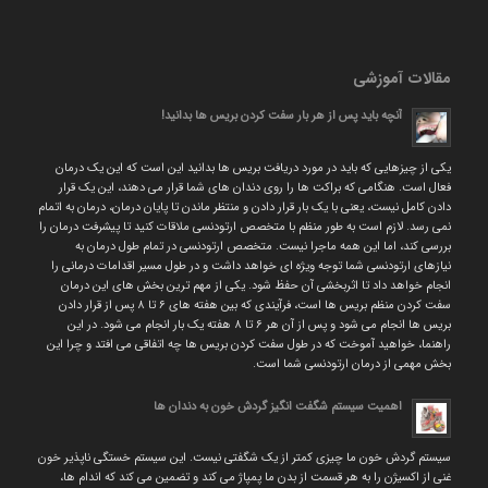
مقالات آموزشی
آنچه باید پس از هر بار سفت کردن بریس ها بدانید!
یکی از چیزهایی که باید در مورد دریافت بریس ها بدانید این است که این یک درمان
فعال است. هنگامی که براکت ها را روی دندان های شما قرار می دهند، این یک قرار
دادن کامل نیست، یعنی با یک بار قرار دادن و منتظر ماندن تا پایان درمان، درمان به اتمام
نمی رسد. لازم است به طور منظم با متخصص ارتودنسی ملاقات کنید تا پیشرفت درمان را
بررسی کند، اما این همه ماجرا نیست. متخصص ارتودنسی در تمام طول درمان به
نیازهای ارتودنسی شما توجه ویژه ای خواهد داشت و در طول مسیر اقدامات درمانی را
انجام خواهد داد تا اثربخشی آن حفظ شود. یکی از مهم ترین بخش های این درمان
سفت کردن منظم بریس ها است، فرآیندی که بین هفته های ۶ تا ۸ پس از قرار دادن
بریس ها انجام می شود و پس از آن هر ۶ تا ۸ هفته یک بار انجام می شود. در این
راهنما، خواهید آموخت که در طول سفت کردن بریس ها چه اتفاقی می افتد و چرا این
بخش مهمی از درمان ارتودنسی شما است.
اهمیت سیستم شگفت انگیز گردش خون به دندان ها
سیستم گردش خون ما چیزی کمتر از یک شگفتی نیست. این سیستم خستگی ناپذیر خون
غنی از اکسیژن را به هر قسمت از بدن ما پمپاژ می کند و تضمین می کند که اندام ها،