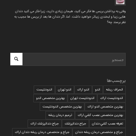
وقتی به برداشتن بریس ها فکر می کنید، هیجان زیادی دارید، زیرا فکر می کنید دندان
هایی زیبا و لبخندی زیباتر خواهید داشت. اما، اگر دندان ها بعد از بریس ها عجیب به
نظر برسند چه؟
برچسب‌ها
انحراف ریشه
اندو
اندو اراك
اندو تهران
اندودنتیست
اندودنتیست اراك
اندودنتیست تهران
بهترين متخصص اندو
بهترين متخصص اندو اراك
بهترين متخصص اندودنتيست
بهترين متخصص عصب كشي اراك
ترمیم درمان ریشه
تعرفه عصب كشي دندان
جراح دندانپزشك
جراح دندانپزشك اراك
جراح و متخصص درمان ریشه دندان
جراح و متخصص درمان ریشه دندان اراك