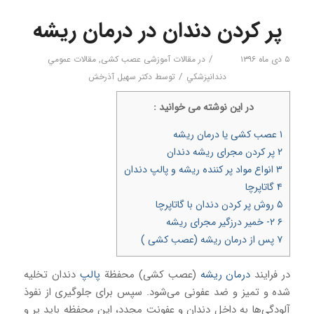
پر کردن دندان در درمان ریشه
/
۵ دی ماه ۱۳۹۶
در
مقالات آموزشی عصب کشی
,
مقالات عمومي
/
دندانپزشكي
توسط
دکتر سهیل آذرخش
در اين نوشته می خوانيد :
۱
عصب ‌کشی یا درمان ریشه
۲
پر کردن مجرای ریشه دندان
۳
انواع مواد پر کننده ریشه و پالپ دندان
۴
گاتاپرچا
۵
روش پر کردن دندان با گاتاپرچا
۶
۲- خمیر درزگیر مجرای ریشه
۷
پس از درمان ریشه (عصب ‌کشی )
در فرایند
درمان ریشه
(عصب ‌کشی) محفظة
پالپ
دندان تخلیه
شده و تمیز و ضد عفونی می‌شود. سپس برای جلوگیری از نفوذ
آلودگی‌ها به داخل دندان و عفونت مجدد، این محفظه باید پر و