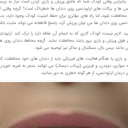
 بنابراین وقتی کودک شما که عاشق ورزش و بازی کردن است نیاز به بر
یس ها و براکت های ارتودنسی روی دندان ها خطرناک است؟ گرچه وقتی کو
 محافظت شود، اما راه های مؤثری برای حفظ امنیت کودک وجود دارد، بدون آ
ودنسی روی دندان ها می توان ورزش کرد، پاسخ قاطعانه می تواند مثبت باش
 لازم نیست کودک کاری که به انجام آن علاقه دارد را ترک کند. ارتودن
ر طول ورزش و بازی بروز یابند محافظت نماید. گرچه محافظ دندان روی هم 
مانند بیس بال، بسکتبال و ساکر نیز توصیه می شود.
 و بازی یا هنگام فعالیت های فیزیکی باید از دندان های خود محافظت کن
 سواری، دویدن، و فریزبی (پرتاب دیسک) می توانند منجر به ضربه خوردن ب
درمان ارتودنسی، از هر گونه خطری به دور بمانید.