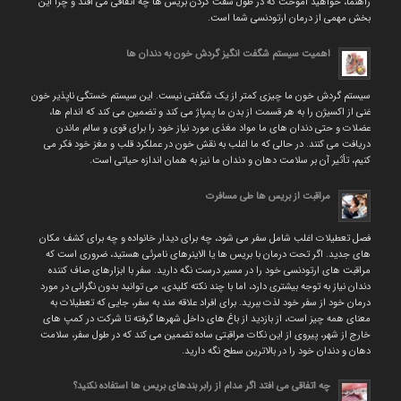
راهنما، خواهید آموخت که در طول سفت کردن بریس ها چه اتفاقی می افتد و چرا این
بخش مهمی از درمان ارتودنسی شما است.
اهمیت سیستم شگفت انگیز گردش خون به دندان ها
سیستم گردش خون ما چیزی کمتر از یک شگفتی نیست. این سیستم خستگی ناپذیر خون
غنی از اکسیژن را به هر قسمت از بدن ما پمپاژ می کند و تضمین می کند که اندام ها،
عضلات و حتی دندان های ما مواد مغذی مورد نیاز خود را برای قوی و سالم ماندن
دریافت می کنند. در حالی که ما اغلب به نقش خون در عملکرد قلب و مغز خود فکر می
کنیم، تأثیر آن بر سلامت دهان و دندان ما نیز به همان اندازه حیاتی است.
مراقبت از بریس ها طی مسافرت
فصل تعطیلات اغلب شامل سفر می شود، چه برای دیدار خانواده و چه برای کشف مکان
های جدید. اگر تحت درمان با بریس ها یا الاینرهای نامرئی هستید، ضروری است که
مراقبت های ارتودنسی خود را در مسیر درست نگه دارید. سفر با ابزارهای صاف کننده
دندان نیاز به توجه بیشتری دارد، اما با چند نکته کلیدی، می توانید بدون نگرانی در مورد
درمان خود از سفر خود لذت ببرید. برای افراد علاقه مند به سفر، جایی که تعطیلات به
معنای همه چیز است، از بازدید از باغ های داخل شهرها گرفته تا شرکت در کمپ های
خارج از شهر، پیروی از این نکات مراقبتی ساده تضمین می کند که در طول سفر، سلامت
دهان و دندان خود را در بالاترین سطح نگه دارید.
چه اتفاقی می افتد اگر مدام از رابر بندهای بریس ها استفاده نکنید؟