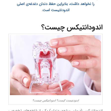
را نخواهد داشت، بنابراین حفظ دندان دغدغه‌ی اصلی
اندودنتیست است.
اندودانتیکس چیست؟
اندودنتیست کیست؟ اندودانتیکس چیست؟
اندودانتیکس (درمان ریشه‌ی دندان) یکی از شاخه‌های تخصصی