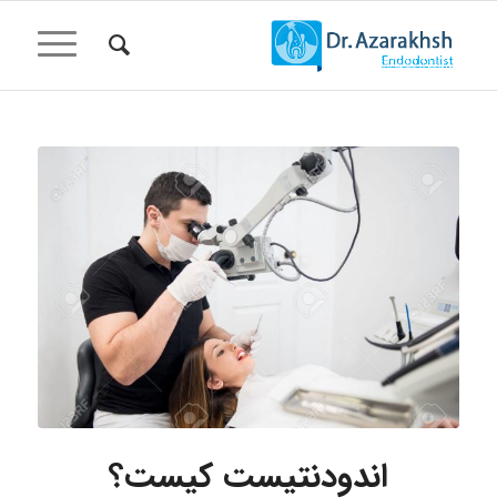
اندودنتیست کیست؟