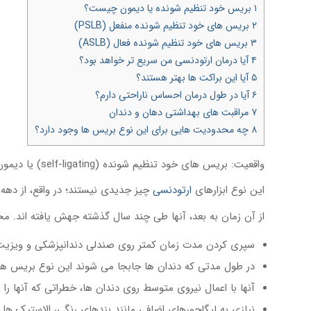
۱
بریس خود تنظیم شونده یا دیمون چیست؟
۲
بریس های خود تنظیم شونده منفعل (PSLB)
۳
بریس های خود تنظیم شونده فعال (ASLB)
۴
آیا درمان ارتودنسی من سریع تر خواهد بود؟
۵
آیا این براکت ها بهتر هستند؟
۶
آیا در طول درمان احساس ناراحتی دارم؟
۷
مراقبت های بهداشتی دهان و دندان
۸
چه محدودیت هایی برای این نوع بریس ها وجود دارد؟
واقعیت: بریس های خود تنظیم شونده (self-ligating) یا دیمون (Damon) در حال کسب محبوبیت هستند.
این نوع ابزارهای
ارتودنسی
چیز جدیدی نیستند؛ در واقع، از دهه ۱۹۳۰ تاکنون، بریس های خود تنظیم شونده وجود داشته اند، اما در دهه ۸۰ تا حدودی محبوب شدن
از آن زمان به بعد، آنها طی چند سال گذشته جهش یافته اند. محبو
سپری کردن مدت زمان کمتر روی صندلی دندانپزشکی و ویزیت 
در طول مدتی که دندان ها جابجا می شوند این نوع بریس ها 
آنها با اعمال نیروی متوسط ​​روی دندان ها، خطراتی که آنها ر
نیازی به لیگاچورهای اضافی مانند بندهای رنگی، الاستیک ها 