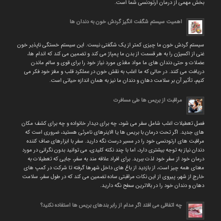
بخش مهمی از درمان ارتودنسی شما است.
اهمیت سیستم شگفت انگیز گردش خون به دندان ها
سیستم گردش خون ما چیزی کمتر از یک شگفتی نیست. این سیستم خستگی ناپذیر خون
غنی از اکسیژن را به هر قسمت از بدن ما پمپاژ می کند و تضمین می کند که اندام ها،
عضلات و حتی دندان های ما مواد مغذی مورد نیاز خود را برای قوی و سالم ماندن
دریافت می کنند. در حالی که ما اغلب به نقش خون در عملکرد قلب و مغز خود فکر می
کنیم، تأثیر آن بر سلامت دهان و دندان ما نیز به همان اندازه حیاتی است.
مراقبت از بریس ها طی مسافرت
فصل تعطیلات اغلب شامل سفر می شود، چه برای دیدار خانواده و چه برای کشف مکان
های جدید. اگر تحت درمان با بریس ها یا الاینرهای نامرئی هستید، ضروری است که
مراقبت های ارتودنسی خود را در مسیر درست نگه دارید. سفر با ابزارهای صاف کننده
دندان نیاز به توجه بیشتری دارد، اما با چند نکته کلیدی، می توانید بدون نگرانی در مورد
درمان خود از سفر خود لذت ببرید. برای افراد علاقه مند به سفر، جایی که تعطیلات به
معنای همه چیز است، از بازدید از باغ های داخل شهرها گرفته تا شرکت در کمپ های
خارج از شهر، پیروی از این نکات مراقبتی ساده تضمین می کند که در طول سفر، سلامت
دهان و دندان خود را در بالاترین سطح نگه دارید.
چه اتفاقی می افتد اگر مدام از رابر بندهای بریس ها استفاده نکنید؟