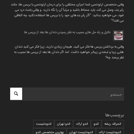
وقتی متخصص ارتودنسی شما اجزای مختلفی را برای درمان ارتودنسی با بریس ها، مانند
رابر بند، وصل می کند، باید محتاط باشید و مرتباً آن را نگه دارید. و وقتی باعث درد می
شود، می خواهید بدانید: “اگر رابر بندهای خود را با بریس ها استفاده نکنید چه اتفاقی
می افتد؟”
دلایل و راه حل های عجیب به نظر رسیدن دندان ها بعد از بریس ها
وقتی به برداشتن بریس ها فکر می کنید، هیجان زیادی دارید، زیرا فکر می کنید دندان
هایی زیبا و لبخندی زیباتر خواهید داشت. اما، اگر دندان ها بعد از بریس ها عجیب به
نظر برسند چه؟
برچسب‌ها
انحراف ریشه
اندو
اندو اراك
اندو تهران
اندودنتیست
اندودنتیست اراك
اندودنتیست تهران
بهترين متخصص اندو