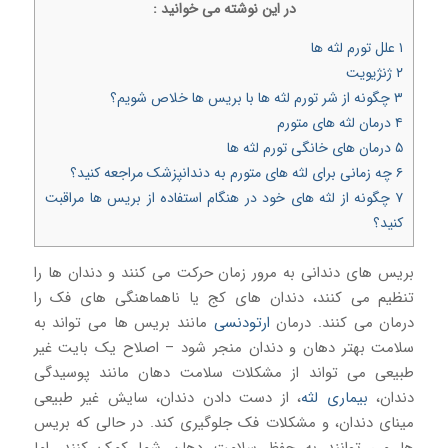
در اين نوشته می خوانيد :
۱
علل تورم لثه ها
۲
ژنژیویت
۳
چگونه از شر تورم لثه ها با بریس ها خلاص شویم؟
۴
درمان لثه های متورم
۵
درمان های خانگی تورم لثه ها
۶
چه زمانی برای لثه های متورم به دندانپزشک مراجعه کنید؟
۷
چگونه از لثه های خود در هنگام استفاده از بریس ها مراقبت
کنید؟
بریس های دندانی به مرور زمان حرکت می کنند و دندان ها را
تنظیم می کنند، دندان های کج یا ناهماهنگی های فک را
درمان می کنند. درمان
ارتودنسی
مانند بریس ها می تواند به
سلامت بهتر دهان و دندان منجر شود – اصلاح یک بایت غیر
طبیعی می تواند از مشکلات سلامت دهان مانند پوسیدگی
دندان،
بیماری لثه
، از دست دادن دندان، سایش غیر طبیعی
مینای دندان، و مشکلات فک جلوگیری کند. در حالی که بریس