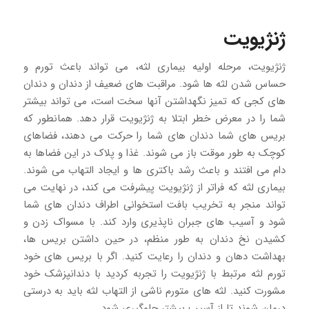
ژنژیویت
ژنژیویت، مرحله اولیه بیماری لثه، می تواند باعث تورم و
حساس شدن لثه ها شود. مراقبت های ضعیف از دندان و دندان
های کجی که تمیز نگهداشتن آنها سخت است، می تواند بیشتر
شما را در معرض خطر ابتلا به ژنژیویت قرار دهد. همانطور که
بریس های شما دندان های شما را حرکت می دهند، فضاهای
کوچک به طور موقت باز می شوند. غذا و پلاک در این فضاها به
دام می افتند و باعث رشد باکتری ها و ایجاد التهاب می شوند.
بیماری لثه که فراتر از ژنژیویت پیشرفت می کند، در نهایت می
تواند منجر به تخریب بافت استخوانی اطراف دندان های شما
شود و آسیب های جبران ناپذیری وارد کند. با مسواک زدن و
کشیدن نخ دندان به طور منظم، در حین داشتن بریس ها،
بهداشت دهان و دندان را رعایت کنید. اگر با بریس های خود
تورم لثه مرتبط با ژنژیویت را تجربه کردید با دندانپزشک خود
مشورت کنید. لثه های متورم ناشی از التهاب لثه باید به درستی
درمان شوند تا از آسیب بیشتر جلوگیری شود.