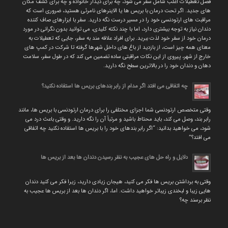
فصل تعطیلات اغلب شامل سفر می شود، چه برای دیدار خانواده و چه برای کشف مکان
های جدید. اگر تحت درمان با بریس ها یا الاینرهای نامرئی هستید، ضروری است که
مراقبت های ارتودنسی خود را در مسیر درست نگه دارید. سفر با ابزارهای صاف کننده
دندان نیاز به توجه بیشتری دارد، اما با چند نکته کلیدی، می توانید بدون نگرانی در مورد
درمان خود از سفر خود لذت ببرید. برای افراد علاقه مند به سفر، جایی که تعطیلات به
معنای همه چیز است، از بازدید از باغ های داخل شهرها گرفته تا شرکت در کمپ های
خارج از شهر، پیروی از این نکات مراقبتی ساده تضمین می کند که در طول سفر، سلامت
دهان و دندان خود را در بالاترین سطح نگه دارید.
چه اتفاقی می افتد اگر مدام از رابر بندهای بریس ها استفاده نکنید؟
وقتی متخصص ارتودنسی شما اجزای مختلفی را برای درمان ارتودنسی با بریس ها، مانند
رابر بند، وصل می کند، باید محتاط باشید و مرتباً آن را نگه دارید. و وقتی باعث درد می
شود، می خواهید بدانید: “اگر رابر بندهای خود را با بریس ها استفاده نکنید چه اتفاقی
می افتد؟”
دلایل و راه حل های عجیب به نظر رسیدن دندان ها بعد از بریس ها
وقتی به برداشتن بریس ها فکر می کنید، هیجان زیادی دارید، زیرا فکر می کنید دندان
هایی زیبا و لبخندی زیباتر خواهید داشت. اما، اگر دندان ها بعد از بریس ها عجیب به
نظر برسند چه؟