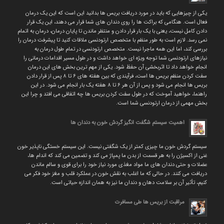
یکی از چیزهایی که باید در مورد دریافت بریس ها بدانید این است که این یک درمان
فعال است. هنگامی که براکت ها را روی دندان های شما قرار می دهند، این یک قرار
دادن کامل نیست، یعنی با یک بار قرار دادن و منتظر ماندن تا پایان درمان، درمان به اتمام
نمی رسد. لازم است به طور منظم با متخصص ارتودنسی ملاقات کنید تا پیشرفت درمان را
بررسی کند، اما این همه ماجرا نیست. متخصص ارتودنسی در تمام طول درمان به
نیازهای ارتودنسی شما توجه ویژه ای خواهد داشت و در طول مسیر اقدامات درمانی را
انجام خواهد داد تا اثربخشی آن حفظ شود. یکی از مهم ترین بخش های این درمان
سفت کردن منظم بریس ها است، فرآیندی که بین هفته های ۶ تا ۸ پس از قرار دادن
بریس ها انجام می شود و پس از آن هر ۶ تا ۸ هفته یک بار انجام می شود. در این
راهنما، خواهید آموخت که در طول سفت کردن بریس ها چه اتفاقی می افتد و چرا این
بخش مهمی از درمان ارتودنسی شما است.
اهمیت سیستم شگفت انگیز گردش خون به دندان ها
سیستم گردش خون ما چیزی کمتر از یک شگفتی نیست. این سیستم خستگی ناپذیر خون
غنی از اکسیژن را به هر قسمت از بدن ما پمپاژ می کند و تضمین می کند که اندام ها،
عضلات و حتی دندان های ما مواد مغذی مورد نیاز خود را برای قوی و سالم ماندن
دریافت می کنند. در حالی که ما اغلب به نقش خون در عملکرد قلب و مغز خود فکر می
کنیم، تأثیر آن بر سلامت دهان و دندان ما نیز به همان اندازه حیاتی است.
مراقبت از بریس ها طی مسافرت