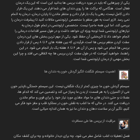
یکی از چیزهایی که باید در مورد دریافت بریس ها بدانید این است که این یک درمان
فعال است. هنگامی که براکت ها را روی دندان های شما قرار می دهند، این یک قرار
دادن کامل نیست، یعنی با یک بار قرار دادن و منتظر ماندن تا پایان درمان، درمان به اتمام
نمی رسد. لازم است به طور منظم با متخصص ارتودنسی ملاقات کنید تا پیشرفت درمان را
بررسی کند، اما این همه ماجرا نیست. متخصص ارتودنسی در تمام طول درمان به
نیازهای ارتودنسی شما توجه ویژه ای خواهد داشت و در طول مسیر اقدامات درمانی را
انجام خواهد داد تا اثربخشی آن حفظ شود. یکی از مهم ترین بخش های این درمان
سفت کردن منظم بریس ها است، فرآیندی که بین هفته های ۶ تا ۸ پس از قرار دادن
بریس ها انجام می شود و پس از آن هر ۶ تا ۸ هفته یک بار انجام می شود. در این
راهنما، خواهید آموخت که در طول سفت کردن بریس ها چه اتفاقی می افتد و چرا این
بخش مهمی از درمان ارتودنسی شما است.
اهمیت سیستم شگفت انگیز گردش خون به دندان ها
سیستم گردش خون ما چیزی کمتر از یک شگفتی نیست. این سیستم خستگی ناپذیر خون
غنی از اکسیژن را به هر قسمت از بدن ما پمپاژ می کند و تضمین می کند که اندام ها،
عضلات و حتی دندان های ما مواد مغذی مورد نیاز خود را برای قوی و سالم ماندن
دریافت می کنند. در حالی که ما اغلب به نقش خون در عملکرد قلب و مغز خود فکر می
کنیم، تأثیر آن بر سلامت دهان و دندان ما نیز به همان اندازه حیاتی است.
مراقبت از بریس ها طی مسافرت
فصل تعطیلات اغلب شامل سفر می شود، چه برای دیدار خانواده و چه برای کشف مکان