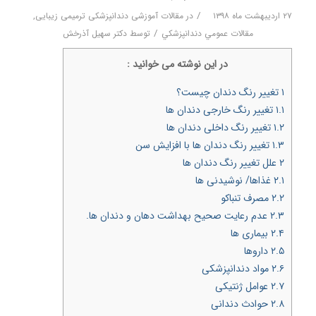
/
۲۷ اردیبهشت ماه ۱۳۹۸
در
مقالات آموزشی دندانپزشکی ترمیمی زیبایی
,
/
مقالات عمومي دندانپزشكي
توسط
دکتر سهیل آذرخش
در اين نوشته می خوانيد :
۱
تغییر رنگ دندان چیست؟
۱.۱
تغییر رنگ خارجی دندان ها
۱.۲
تغییر رنگ داخلی دندان ها
۱.۳
تغییر رنگ دندان ها با افزایش سن
۲
علل تغییر رنگ دندان ها
۲.۱
غذاها/ نوشیدنی ها
۲.۲
مصرف تنباکو
۲.۳
عدم رعایت صحیح بهداشت دهان و دندان ها.
۲.۴
بیماری ها
۲.۵
داروها
۲.۶
مواد دندانپزشکی
۲.۷
عوامل ژنتیکی
۲.۸
حوادث دندانی