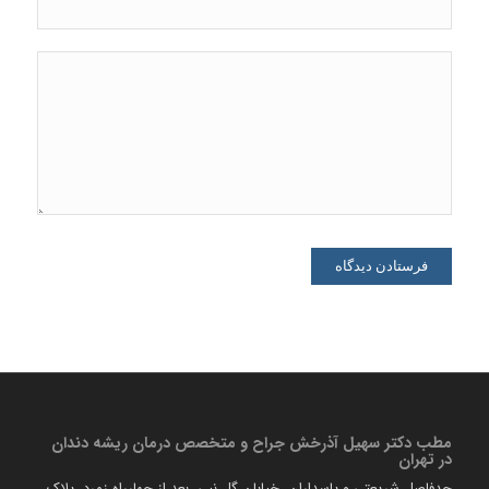
مطب دكتر سهیل آذرخش جراح و متخصص درمان ریشه دندان
در تهران
حدفاصل شریعتی و پاسداران، خیابان گل نبی، بعد از چهارراه زمرد، پلاک