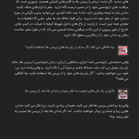
های جدید. اگر تحت درمان با بریس ها یا الاینرهای نامرئی هستید، ضروری است که
مراقبت های ارتودنسی خود را در مسیر درست نگه دارید. سفر با ابزارهای صاف کننده
دندان نیاز به توجه بیشتری دارد، اما با چند نکته کلیدی، می توانید بدون نگرانی در مورد
درمان خود از سفر خود لذت ببرید. برای افراد علاقه مند به سفر، جایی که تعطیلات به
معنای همه چیز است، از بازدید از باغ های داخل شهرها گرفته تا شرکت در کمپ های
خارج از شهر، پیروی از این نکات مراقبتی ساده تضمین می کند که در طول سفر، سلامت
دهان و دندان خود را در بالاترین سطح نگه دارید.
چه اتفاقی می افتد اگر مدام از رابر بندهای بریس ها استفاده نکنید؟
وقتی متخصص ارتودنسی شما اجزای مختلفی را برای درمان ارتودنسی با بریس ها، مانند
رابر بند، وصل می کند، باید محتاط باشید و مرتباً آن را نگه دارید. و وقتی باعث درد می
شود، می خواهید بدانید: “اگر رابر بندهای خود را با بریس ها استفاده نکنید چه اتفاقی
می افتد؟”
دلایل و راه حل های عجیب به نظر رسیدن دندان ها بعد از بریس ها
وقتی به برداشتن بریس ها فکر می کنید، هیجان زیادی دارید، زیرا فکر می کنید دندان
هایی زیبا و لبخندی زیباتر خواهید داشت. اما، اگر دندان ها بعد از بریس ها عجیب به
نظر برسند چه؟