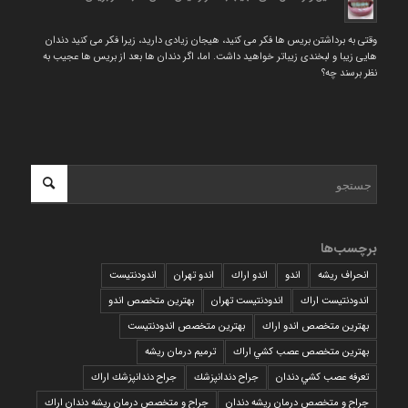
وقتی به برداشتن بریس ها فکر می کنید، هیجان زیادی دارید، زیرا فکر می کنید دندان
هایی زیبا و لبخندی زیباتر خواهید داشت. اما، اگر دندان ها بعد از بریس ها عجیب به
نظر برسند چه؟
برچسب‌ها
انحراف ریشه
اندو
اندو اراك
اندو تهران
اندودنتیست
اندودنتیست اراك
اندودنتیست تهران
بهترين متخصص اندو
بهترين متخصص اندو اراك
بهترين متخصص اندودنتيست
بهترين متخصص عصب كشي اراك
ترمیم درمان ریشه
تعرفه عصب كشي دندان
جراح دندانپزشك
جراح دندانپزشك اراك
جراح و متخصص درمان ریشه دندان
جراح و متخصص درمان ریشه دندان اراك