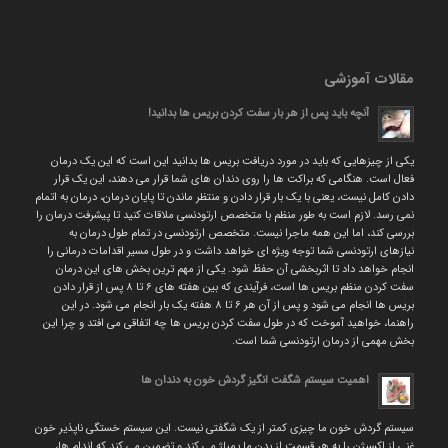
مقالات آموزشی
آنچه باید پس از هر بار سفت کردن بریس ها بدانید!
یکی از چیزهایی که باید در مورد دریافت بریس ها بدانید این است که این یک درمان
فعال است. هنگامی که براکت ها را روی دندان های شما قرار می دهند، این یک قرار
دادن کامل نیست، یعنی با یک بار قرار دادن و منتظر ماندن تا پایان درمان، درمان به اتمام
نمی رسد. لازم است به طور منظم با متخصص ارتودنسی ملاقات کنید تا پیشرفت درمان را
بررسی کند، اما این همه ماجرا نیست. متخصص ارتودنسی در تمام طول درمان به
نیازهای ارتودنسی شما توجه ویژه ای خواهد داشت و در طول مسیر اقدامات درمانی را
انجام خواهد داد تا اثربخشی آن حفظ شود. یکی از مهم ترین بخش های این درمان
سفت کردن منظم بریس ها است، فرآیندی که بین هفته های ۶ تا ۸ پس از قرار دادن
بریس ها انجام می شود و پس از آن هر ۶ تا ۸ هفته یک بار انجام می شود. در این
راهنما، خواهید آموخت که در طول سفت کردن بریس ها چه اتفاقی می افتد و چرا این
بخش مهمی از درمان ارتودنسی شما است.
اهمیت سیستم شگفت انگیز گردش خون به دندان ها
سیستم گردش خون ما چیزی کمتر از یک شگفتی نیست. این سیستم خستگی ناپذیر خون
غنی از اکسیژن را به هر قسمت از بدن ما پمپاژ می کند و تضمین می کند که اندام ها،