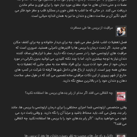
عضلات و حتی دندان های ما مواد مغذی مورد نیاز خود را برای قوی و سالم ماندن
دریافت می کنند. در حالی که ما اغلب به نقش خون در عملکرد قلب و مغز خود فکر می
کنیم، تأثیر آن بر سلامت دهان و دندان ما نیز به همان اندازه حیاتی است.
مراقبت از بریس ها طی مسافرت
فصل تعطیلات اغلب شامل سفر می شود، چه برای دیدار خانواده و چه برای کشف مکان
های جدید. اگر تحت درمان با بریس ها یا الاینرهای نامرئی هستید، ضروری است که
مراقبت های ارتودنسی خود را در مسیر درست نگه دارید. سفر با ابزارهای صاف کننده
دندان نیاز به توجه بیشتری دارد، اما با چند نکته کلیدی، می توانید بدون نگرانی در مورد
درمان خود از سفر خود لذت ببرید. برای افراد علاقه مند به سفر، جایی که تعطیلات به
معنای همه چیز است، از بازدید از باغ های داخل شهرها گرفته تا شرکت در کمپ های
خارج از شهر، پیروی از این نکات مراقبتی ساده تضمین می کند که در طول سفر، سلامت
دهان و دندان خود را در بالاترین سطح نگه دارید.
چه اتفاقی می افتد اگر مدام از رابر بندهای بریس ها استفاده نکنید؟
وقتی متخصص ارتودنسی شما اجزای مختلفی را برای درمان ارتودنسی با بریس ها، مانند
رابر بند، وصل می کند، باید محتاط باشید و مرتباً آن را نگه دارید. و وقتی باعث درد می
شود، می خواهید بدانید: “اگر رابر بندهای خود را با بریس ها استفاده نکنید چه اتفاقی
می افتد؟”
دلایل و راه حل های عجیب به نظر رسیدن دندان ها بعد از بریس ها