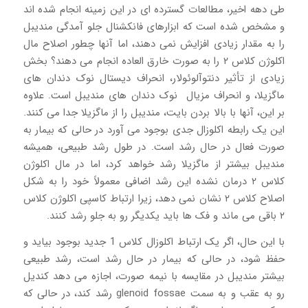
طی دهه اخیر، مطالعات گسترده ای در این زمینه انجام شده اند
و مشخص شده است که ابزارهای فانکشنال جلو آمدگی مندیبل
را به مقدار زیادی افزایش نمی دهند، اما آنها چطور اصلاح مال
اکلوژن کلاس ۲ را به صورت خارق العاده انجام می دهند؟ بخش
زیادی از تأثیر دنتوآلوئولار، انحراف دیستال نوک دندان های
ماگزیلا، و انحراف مزیال نوک دندان های مندیبل است. علاوه
بر این، آنها با بالا بردن بایت، مندیبل را از ماگزیلا جدا می کنند.
این یک رابطه اکلوزال جدی بوجود می آورد در حالی که بیمار به
صورت فعال در حال رشد است. در طول رشد طبیعی، همیشه
مندیبل بیشتر از ماگزیلا رشد خواهد کرد، اما در مال اکلوژن
کلاس ۲ درمان نشده این رشد اضافی معمولاً خود را به شکل
اصلاح کلاس ۲ نشان نمی دهد، زیرا ارتباط کاسپی اکلوژن کلاس
۲ باقی می ماند و فک ها باید یکدیگر رو به جلو رشد کنند.
با این حال، اگر یک ارتباط اکلوزال کلاس 1 جدید بوجود بیاید و
حفظ شود، در حالی که بیمار در حال رشد است، رشد طبیعی
بیشتر مندیبل در مقایسه با نیمه صورت، اجازه می دهد کندیل
رو به عقب و به سمت glenoid fossae رشد کند، در حالی که