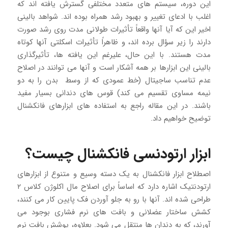
این دوره، سیستم های متعدد مختلفی گسترش یافته اند که
اغلب با ادعای تغییر و بهبود رشد همراه بوده اند. شواهد بالینی
اخیر این که آیا آنها واقعاً تأثیرات طولانی مدت روی رشد صورت
دارند را زیر سؤال برده اند، و ظاهراً تأثیرات اسکلتی آنها کوتاه
مدت هستند. با این حال، علیرغم این یافته ها، تأثیرگذاری
بالینی این ابزارها بر همه آشکار است و آنها می توانند در اصلاح
عدم تناسب ساجیتال (خط عمودی که از وسط بدن را به دو
نیمه مساوی تقسیم می کند) قوس های دندانی بسیار مفید
باشند. در این مقاله راجع به استفاده های ابزارهای فانکشنال
توضیح خواهیم داد.
ابزار ارتودنسی فانکشنال چیست؟
اصطلاح ابزار فانکشنال به یک دسته وسیع و متنوع از ابزارهای
ارتودنتیک اشاره دارد که اساساً برای اصلاح مال اکلوژن کلاس ۲
طراحی شده اند. آنها با رو به جلو آوردن فک پایین کار می کنند،
کشش ساختار عضلانی و بافت های نرم فشاری بوجود می
آورند، که به دندان ها منتقل می شود. بعلاوه، پوشش بافت نرم