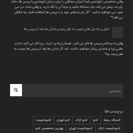
وقتی متخصص ارتودنسی شما اجزای مختلفی را برای درمان ارتودنسی با بریس ها، مانند
رابر بند، وصل می کند، باید محتاط باشید و مرتباً آن را نگه دارید. و وقتی باعث درد می
شود، می خواهید بدانید: “اگر رابر بندهای خود را با بریس ها استفاده نکنید چه اتفاقی
می افتد؟”
دلایل و راه حل های عجیب به نظر رسیدن دندان ها بعد از بریس ها
وقتی به برداشتن بریس ها فکر می کنید، هیجان زیادی دارید، زیرا فکر می کنید دندان
هایی زیبا و لبخندی زیباتر خواهید داشت. اما، اگر دندان ها بعد از بریس ها عجیب به
نظر برسند چه؟
برچسب‌ها
انحراف ریشه
اندو
اندو اراك
اندو تهران
اندودنتیست
اندودنتیست اراك
اندودنتیست تهران
بهترين متخصص اندو