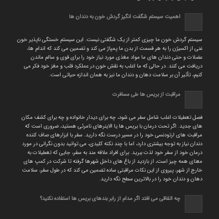
اهمیت سیستم شگفت انگیز گردش خون به دندان ها
سیستم گردش خون ما چیزی کمتر از یک شگفتی نیست. این سیستم خستگی ناپذیر خون
غنی از اکسیژن را به هر قسمت از بدن ما پمپاژ می کند و تضمین می کند که اندام ها،
عضلات و حتی دندان های ما مواد مغذی مورد نیاز خود را برای قوی و سالم ماندن
دریافت می کنند. در حالی که ما اغلب به نقش خون در عملکرد قلب و مغز خود فکر می
کنیم، تأثیر آن بر سلامت دهان و دندان ما نیز به همان اندازه حیاتی است.
مراقبت از بریس ها طی مسافرت
فصل تعطیلات اغلب شامل سفر می شود، چه برای دیدار خانواده و چه برای کشف مکان
های جدید. اگر تحت درمان با بریس ها یا الاینرهای نامرئی هستید، ضروری است که
مراقبت های ارتودنسی خود را در مسیر درست نگه دارید. سفر با ابزارهای صاف کننده
دندان نیاز به توجه بیشتری دارد، اما با چند نکته کلیدی، می توانید بدون نگرانی در مورد
درمان خود از سفر خود لذت ببرید. برای افراد علاقه مند به سفر، جایی که تعطیلات به
معنای همه چیز است، از بازدید از باغ های داخل شهرها گرفته تا شرکت در کمپ های
خارج از شهر، پیروی از این نکات مراقبتی ساده تضمین می کند که در طول سفر، سلامت
دهان و دندان خود را در بالاترین سطح نگه دارید.
چه اتفاقی می افتد اگر مدام از رابر بندهای بریس ها استفاده نکنید؟