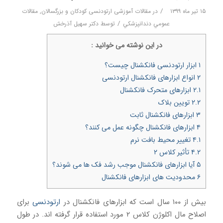
/
۱۵ تیر ماه ۱۳۹۹
در
مقالات آموزشی ارتودنسی کودکان و بزرگسالان
,
مقالات
/
عمومي دندانپزشكي
توسط
دکتر سهیل آذرخش
در اين نوشته می خوانيد :
۱
ابزار ارتودنسی فانکشنال چیست؟
۲
انواع ابزارهای فانکشنال ارتودنسی
۲.۱
ابزارهای متحرک فانکشنال
۲.۲
تویین بلاک
۳
ابزارهای فانکشنال ثابت
۴
ابزارهای فانکشنال چگونه عمل می کنند؟
۴.۱
تغییر محیط بافت نرم
۴.۲
تأثیر کلاس ۲
۵
آیا ابزارهای فانکشنال موجب رشد فک ها می شوند؟
۶
محدودیت های ابزارهای فانکشنال
بیش از ۱۰۰ سال است که ابزارهای فانکشنال در
ارتودنسی
برای
اصلاح مال اکلوژن کلاس ۲ مورد استفاده قرار گرفته اند. در طول