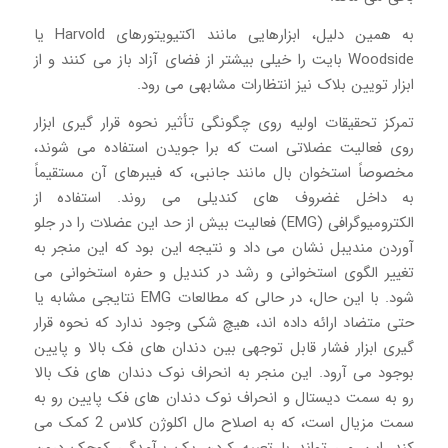
به همین دلیل، ابزارهایی مانند اکتیویتورهای Harvold یا
Woodside بایت را خیلی بیشتر از فضای آزاد باز می کنند و از
ابزار تویین بلاک نیز انتظارات مشابهی می رود.
تمرکز تحقیقات اولیه روی چگونگی تأثیر نحوه قرار گیری ابزار
روی فعالیت عضلاتی است که برا جویدن استفاده می شوند،
مخصوصاً استخوان بال مانند جانبی، که فیبرهای آن مستقیماً
به داخل غضروف های کندیلی می روند. استفاده از
الکترومیوگرافی (EMG) فعالیت بیش از حد این عضلات را در جلو
آوردن مندیبل نشان می داد و نتیجه این بود که این منجر به
تغییر الگوی استخوانی و رشد در کندیل و حفره استخوانی می
شود. با این حال، در حالی که مطالعات EMG نتایجی مشابه یا
حتی متضاد ارائه داده اند، هیچ شکی وجود ندارد که نحوه قرار
گیری ابزار فشار قابل توجهی بین دندان های فک بالا و پایین
بوجود می آرود. این منجر به انحراف نوک دندان های فک بالا
رو به سمت دیستال و انحراف نوک دندان های فک پایین رو به
سمت مزیال است، که به اصلاح مال اکلوژن کلاس 2 کمک می
کند. این می تواند با تعبیه کردن یک برآمدگی کوچک درون