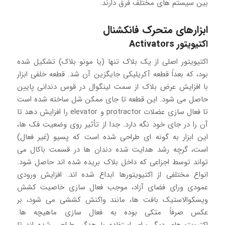
بین سیستم های مختلف فرق دارند.
ابزارهای متحرک فانکشنال
اکتیویتور Activators
اکتیویتور اصلی از یک بلاک تنها (یا مونو بلاک) تشکیل شده
بود، که بعداً قطعه آکریلیکی جایگزین آن شد. قطعه خلفی ابزار
با افزایش عرض بلاک از سمت لینگوال در قوس دندانی پایین
حاصل می شود. این قطعه تا جای ممکن شل ساخته شده است
تا فعال سازی عضلات protractor و elevator را افزایش دهد تا
آن را در جای خود نگه دارد. جدا از تأثیر روی وضعیت فک ها،
این ابزار به گونه ای طراحی شده است که پسیو (غیر فعال)
است، گرچه رشد هدایت شده دندان ها در قسمت باکال می
تواند توسط اجزاعی که داخل بلاک بریده شده اند حاصل شود.
انواع مختلفی از اکتیویتورها ابداع شده اند. افزایش ورودی
عمودی ورای فضای آزاد، موجب فعال سازی خاصیت کشش
ویسکوالاستیک بافت ها، مانند واکنش کششی می شود، بر
عکس صرفاً متکی بوده به فعال سازی ماهیچه ها.
اکتیویتورهای دیگر برای استفاده با هدگیر طراحی شده اند تا