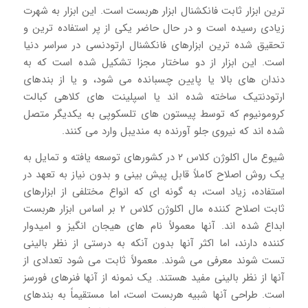
ترین ابزار ثابت فانکشنال ابزار هربست است. این ابزار به شهرت
زیادی رسیده است و در حال حاضر یکی از پر استفاده ترین و
تحقیق شده ترین ابزارهای فانکشنال ارتودنسی در سراسر دنیا
است. این ابزار از دو ساختار مجزا تشکیل شده است که به
دندان های بالا یا پایین چسبانده می شود، و یا از بندهای
ارتودنتیک ساخته شده اند یا اسپلینت های کلاهی کبالت
کرومونیوم که توسط پیستون های تلسکوپی به یکدیگر متصل
شده اند که نیروی جلو آورنده به مندیبل وارد می کنند.
شیوع مال اکلوژن کلاس ۲ در کشورهای توسعه یافته و تمایل به
یک روش اصلاح کاملاً قابل پیش بینی و بدون نیاز به تعهد در
استفاده، زیاد است، به گونه ای که انواع مختلفی از ابزارهای
ثابت اصلاح کننده مال اکلوژن کلاس ۲ بر اساس ابزار هربست
ابداع شده اند. آنها معمولاً نام های هیجان انگیز و امیدوار
کننده دارند، اما اکثر آنها بدون آنکه به درستی از نظر بالینی
تست شوند معرفی می شوند. معمولاً ثابت می شود تعدادی از
آنها از نظر بالینی مفید هستند. یک نمونه از آنها فنرهای فورسز
است. طراحی آنها شبیه هربست است، اما مستقیماً به بندهای