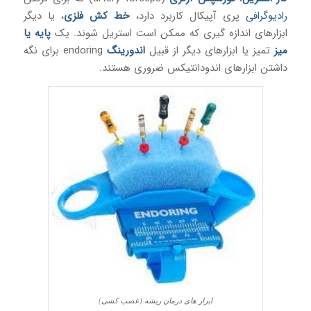
رادیوگرافی
پری آپیکال کاربرد دارد،
خط کش فلزی
، یا دیگر
ابزارهای اندازه گیری که ممکن است استریل شوند. یک
پایه یا
میز
تمیز یا ابزارهای دیگر از قبیل
اندورینگ
endoring برای نگه
داشتن ابزارهای اندودانتیکس ضروری هستند.
ابزار های درمان ریشه (عصب کشی)