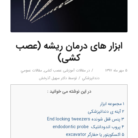
ابزار های درمان ریشه (عصب
کشی)
/
۵ مهر ماه ۱۳۹۷
در
مقالات آموزشی عصب کشی
,
مقالات عمومي
/
دندانپزشكي
توسط
دکتر سهیل آذرخش
در اين نوشته می خوانيد :
۱
مجموعه ابزار
۲
آینه ی دندانپزشکی
۳
پنس قفل شونده End locking tweezers
۴
پروب اندودانتیک endodontic probe
۵
اکسکویتور یا حفارگر excavator