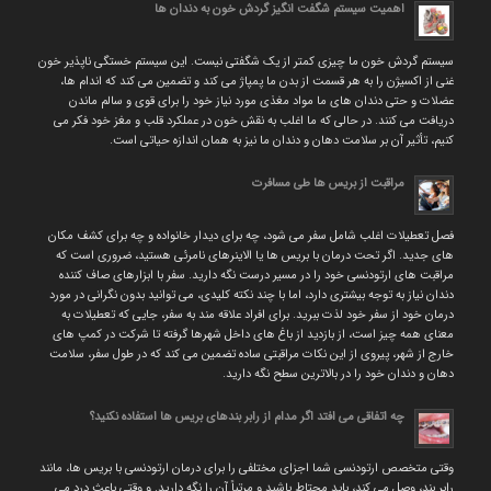
اهمیت سیستم شگفت انگیز گردش خون به دندان ها
سیستم گردش خون ما چیزی کمتر از یک شگفتی نیست. این سیستم خستگی ناپذیر خون
غنی از اکسیژن را به هر قسمت از بدن ما پمپاژ می کند و تضمین می کند که اندام ها،
عضلات و حتی دندان های ما مواد مغذی مورد نیاز خود را برای قوی و سالم ماندن
دریافت می کنند. در حالی که ما اغلب به نقش خون در عملکرد قلب و مغز خود فکر می
کنیم، تأثیر آن بر سلامت دهان و دندان ما نیز به همان اندازه حیاتی است.
مراقبت از بریس ها طی مسافرت
فصل تعطیلات اغلب شامل سفر می شود، چه برای دیدار خانواده و چه برای کشف مکان
های جدید. اگر تحت درمان با بریس ها یا الاینرهای نامرئی هستید، ضروری است که
مراقبت های ارتودنسی خود را در مسیر درست نگه دارید. سفر با ابزارهای صاف کننده
دندان نیاز به توجه بیشتری دارد، اما با چند نکته کلیدی، می توانید بدون نگرانی در مورد
درمان خود از سفر خود لذت ببرید. برای افراد علاقه مند به سفر، جایی که تعطیلات به
معنای همه چیز است، از بازدید از باغ های داخل شهرها گرفته تا شرکت در کمپ های
خارج از شهر، پیروی از این نکات مراقبتی ساده تضمین می کند که در طول سفر، سلامت
دهان و دندان خود را در بالاترین سطح نگه دارید.
چه اتفاقی می افتد اگر مدام از رابر بندهای بریس ها استفاده نکنید؟
وقتی متخصص ارتودنسی شما اجزای مختلفی را برای درمان ارتودنسی با بریس ها، مانند
رابر بند، وصل می کند، باید محتاط باشید و مرتباً آن را نگه دارید. و وقتی باعث درد می