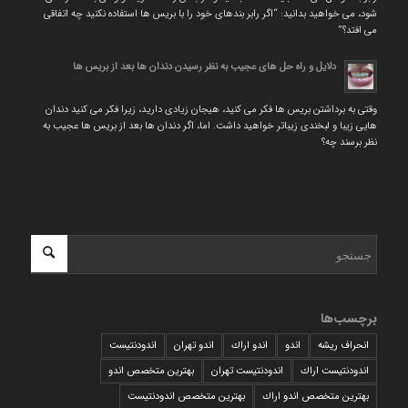
شود، می خواهید بدانید: “اگر رابر بندهای خود را با بریس ها استفاده نکنید چه اتفاقی
می افتد؟”
دلایل و راه حل های عجیب به نظر رسیدن دندان ها بعد از بریس ها
وقتی به برداشتن بریس ها فکر می کنید، هیجان زیادی دارید، زیرا فکر می کنید دندان
هایی زیبا و لبخندی زیباتر خواهید داشت. اما، اگر دندان ها بعد از بریس ها عجیب به
نظر برسند چه؟
برچسب‌ها
انحراف ریشه
اندو
اندو اراك
اندو تهران
اندودنتیست
اندودنتیست اراك
اندودنتیست تهران
بهترين متخصص اندو
بهترين متخصص اندو اراك
بهترين متخصص اندودنتيست