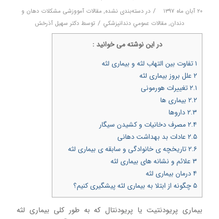
/
۲۰ آبان ماه ۱۳۹۷
در
دسته‌بندی نشده
,
مقالات آمووزشی مشکلات دهان و
/
دندان
,
مقالات عمومي دندانپزشكي
توسط
دکتر سهیل آذرخش
در اين نوشته می خوانيد :
۱
تفاوت بین التهاب لثه و بیماری لثه
۲
علل بروز بیماری لثه
۲.۱
تغییرات هورمونی
۲.۲
بیماری ها
۲.۳
داروها
۲.۴
مصرف دخانیات و کشیدن سیگار
۲.۵
عادات بد بهداشت دهانی
۲.۶
تاریخچه ی خانوادگی و سابقه ی بیماری لثه
۳
علائم و نشانه های بیماری لثه
۴
درمان بیماری لثه
۵
چگونه از ابتلا به بیماری لثه پیشگیری کنیم؟
بیماری پریودنتیت یا پریودنتال که به طور کلی بیماری لثه