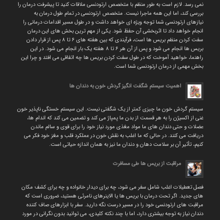
نمی رسد. لازم است به طور منظم با متخصص ارتودنسی ملاقات کنید تا پیشرفت درمان را
بررسی کند، اما این همه ماجرا نیست. متخصص ارتودنسی در تمام طول درمان به
نیازهای ارتودنسی شما توجه ویژه ای خواهد داشت و در طول مسیر اقدامات درمانی را
انجام خواهد داد تا اثربخشی آن حفظ شود. یکی از مهم ترین بخش های این درمان
سفت کردن منظم بریس ها است، فرآیندی که بین هفته های ۶ تا ۸ پس از قرار دادن
بریس ها انجام می شود و پس از آن هر ۶ تا ۸ هفته یک بار انجام می شود. در این
راهنما، خواهید آموخت که در طول سفت کردن بریس ها چه اتفاقی می افتد و چرا این
بخش مهمی از درمان ارتودنسی شما است.
اهمیت سیستم شگفت انگیز گردش خون به دندان ها
سیستم گردش خون ما چیزی کمتر از یک شگفتی نیست. این سیستم خستگی ناپذیر خون
غنی از اکسیژن را به هر قسمت از بدن ما پمپاژ می کند و تضمین می کند که اندام ها،
عضلات و حتی دندان های ما مواد مغذی مورد نیاز خود را برای قوی و سالم ماندن
دریافت می کنند. در حالی که ما اغلب به نقش خون در عملکرد قلب و مغز خود فکر می
کنیم، تأثیر آن بر سلامت دهان و دندان ما نیز به همان اندازه حیاتی است.
مراقبت از بریس ها طی مسافرت
فصل تعطیلات اغلب شامل سفر می شود، چه برای دیدار خانواده و چه برای کشف مکان
های جدید. اگر تحت درمان با بریس ها یا الاینرهای نامرئی هستید، ضروری است که
مراقبت های ارتودنسی خود را در مسیر درست نگه دارید. سفر با ابزارهای صاف کننده
دندان نیاز به توجه بیشتری دارد، اما با چند نکته کلیدی، می توانید بدون نگرانی در مورد