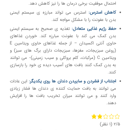
احتمال موفقیت برخی درمان ها را نیز کاهش دهد.
کاهش استرس:
استرس می تواند مبارزه ی سیستم ایمنی
بدن با عفونت را با مشکل مواجه کند.
حفظ رژیم غذایی متعادل:
تغذیه ی صحیح به سیستم ایمنی
بدن کمک می کند با عفونت مبارزه کند. خوردن غذاهای
حاوی آنتی اکسیدان – از جمله غذاهای حاوی ویتامین E
(روغن سبزیجات، مغزها، سبزیجات دارای برگ های سبز) و
ویتامین C (مرکبات، کلم بروکلی و سیب زمینی)- می توانند
به بدن کمک کنند بافت های آسیب دیده ی خود را بازسازی
کنند.
اجتناب از فشردن و ساییدن دندان ها روی یکدیگر:
این عادات
می توانند به بافت حمایت کننده ی دندان ها فشار زیادی
وارد کنند و می توانند میزان تخریب بافت ها را افزایش
دهند.
۲/۵
(۱ نظر)