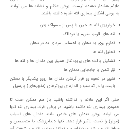
علائم هشدار دهنده نیست. برخی علائم و نشانه ها می توانند
به برخی اشکال بیماری لثه اشاره داشته باشند.
خونریزی لثه ها حین یا پس از مسواک زدن
لثه های قرمز، متورم یا دردناک
تداوم بوی بد دهان یا احساس مزه ی بد در دهان
تحلیل لثه ها
تشکیل پاکت های پریودنتال عمیق بین دندان ها و لثه ها
لق شدن یا جابجایی دندان ها
تغییر در نحوه ی قرار گرفتن دندان ها روی یکدیگر با بستن
بایت، یا در تناسب و اندازه ی پروتزهای (دنچرهای) پارسیل
حتی اگر این علائم را نداشته باشید باز هم ممکن است تا
حدودی بیماری لثه داشته باشید. در برخی افراد، بیماری لثه تنها
می تواند برخی دندان های خاص مانند دندان های آسیاب
(مولر) را تحت تأثیر قرار دهد. تنها دندانپزشک یا متخصص و
جراح لثه و ریشه ی دندان می توانند بیماری لثه و پیشرفت آن