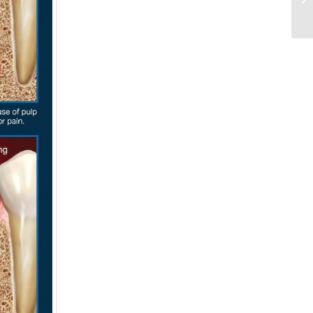
خطرناک