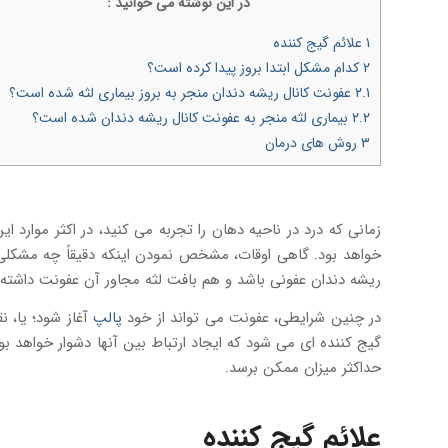
در اين نوشته می خوانيد :
۱
علائم گیج کننده
۲
کدام مشکل ابتدا بروز پیدا کرده است؟
۲.۱
عفونت کانال ریشه دندان منجر به بروز بیماری لثه شده است؟
۲.۲
بیماری لثه منجر به عفونت کانال ریشه دندان شده است؟
۳
روش های درمان
زمانی که درد در ناحیه دهان را تجربه می کنید، در اکثر موارد 
خواهد بود. گاهی اوقات، مشخص نمودن اینکه دقیقاً چه مشکلی
ریشه دندان عفونی باشد و هم بافت لثه مجاور آن عفونت داشته 
در چنین شرایطی، عفونت می تواند از خود
پالپ
آغاز شود؛ یا، ن
گیج کننده ای می شود که ایجاد ارتباط بین آنها دشوار خواهد ب
حداکثر میزان ممکن برسد.
علائم گیج کننده