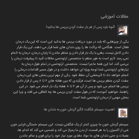
مقالات آموزشی
آنچه باید پس از هر بار سفت کردن بریس ها بدانید!
یکی از چیزهایی که باید در مورد دریافت بریس ها بدانید این است که این یک درمان
فعال است. هنگامی که براکت ها را روی دندان های شما قرار می دهند، این یک قرار
دادن کامل نیست، یعنی با یک بار قرار دادن و منتظر ماندن تا پایان درمان، درمان به اتمام
نمی رسد. لازم است به طور منظم با متخصص ارتودنسی ملاقات کنید تا پیشرفت درمان را
بررسی کند، اما این همه ماجرا نیست. متخصص ارتودنسی در تمام طول درمان به
نیازهای ارتودنسی شما توجه ویژه ای خواهد داشت و در طول مسیر اقدامات درمانی را
انجام خواهد داد تا اثربخشی آن حفظ شود. یکی از مهم ترین بخش های این درمان
سفت کردن منظم بریس ها است، فرآیندی که بین هفته های ۶ تا ۸ پس از قرار دادن
بریس ها انجام می شود و پس از آن هر ۶ تا ۸ هفته یک بار انجام می شود. در این
راهنما، خواهید آموخت که در طول سفت کردن بریس ها چه اتفاقی می افتد و چرا این
بخش مهمی از درمان ارتودنسی شما است.
اهمیت سیستم شگفت انگیز گردش خون به دندان ها
سیستم گردش خون ما چیزی کمتر از یک شگفتی نیست. این سیستم خستگی ناپذیر خون
غنی از اکسیژن را به هر قسمت از بدن ما پمپاژ می کند و تضمین می کند که اندام ها،
عضلات و حتی دندان های ما مواد مغذی مورد نیاز خود را برای قوی و سالم ماندن