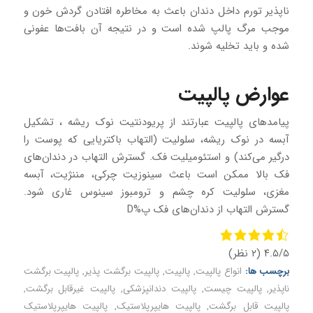
‌ناپذیر تورم داخل دندان باعث به مخاطره افتادن گردش خون و
موجب مرگ پالپ شده است و در نتیجه آن بافت‌ها عفونی
شده و باید تخلیه شوند.
عوارض پالپیت
پیامدهای پالپیت عبارتند از پریودنتیت نوک ریشه ، تشکیل
آبسه در نوک ریشه، سلولیت (التهاب باکتریایی که پوست را
درگیر می‌کند) و استئومیلیت فک. گسترش التهاب در دندان‌های
فک بالا ممکن است باعث سینوزیت چرکی، مننژیت، آبسه
مغزی، سلولیت کره چشم و ترومبوز سینوس غاری شود.
گسترش التهاب از دندان‌های فک پ%D
۴.۵/۵
(۲ نظر)
برچسب ها:
انواع پالپیت
,
پالپیت
,
پالپیت برگشت ‌پذیر
,
پالپیت برگشت
‌ناپذیر
,
پالپیت چیست
,
پالپیت دندانپزشکی
,
پالپیت غیرقابل برگشت
,
پالپیت قابل برگشت
,
پالپیت هایپرپلاستیک
,
پالپیت هایپرپلاستیک