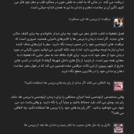
دریافت می کنند. در حالی که ما اغلب به نقش خون در عملکرد قلب و مغز خود فکر می
کنیم، تأثیر آن بر سلامت دهان و دندان ما نیز به همان اندازه حیاتی است.
مراقبت از بریس ها طی مسافرت
فصل تعطیلات اغلب شامل سفر می شود، چه برای دیدار خانواده و چه برای کشف مکان
های جدید. اگر تحت درمان با بریس ها یا الاینرهای نامرئی هستید، ضروری است که
مراقبت های ارتودنسی خود را در مسیر درست نگه دارید. سفر با ابزارهای صاف کننده
دندان نیاز به توجه بیشتری دارد، اما با چند نکته کلیدی، می توانید بدون نگرانی در مورد
درمان خود از سفر خود لذت ببرید. برای افراد علاقه مند به سفر، جایی که تعطیلات به
معنای همه چیز است، از بازدید از باغ های داخل شهرها گرفته تا شرکت در کمپ های
خارج از شهر، پیروی از این نکات مراقبتی ساده تضمین می کند که در طول سفر، سلامت
دهان و دندان خود را در بالاترین سطح نگه دارید.
چه اتفاقی می افتد اگر مدام از رابر بندهای بریس ها استفاده نکنید؟
وقتی متخصص ارتودنسی شما اجزای مختلفی را برای درمان ارتودنسی با بریس ها، مانند
رابر بند، وصل می کند، باید محتاط باشید و مرتباً آن را نگه دارید. و وقتی باعث درد می
شود، می خواهید بدانید: “اگر رابر بندهای خود را با بریس ها استفاده نکنید چه اتفاقی
می افتد؟”
دلایل و راه حل های عجیب به نظر رسیدن دندان ها بعد از بریس ها