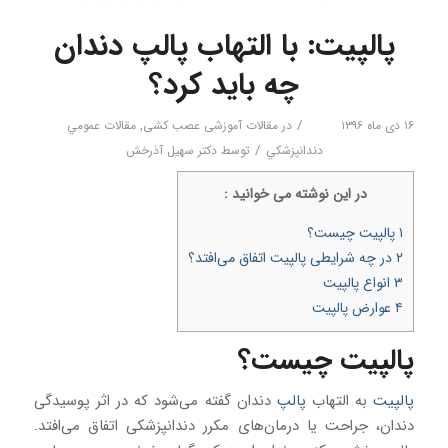
پالپیت: با التهاب پالپ دندان
چه باید کرد؟
/
۱۶ دی ماه ۱۳۹۶
در
مقالات آموزشی عصب کشی
,
مقالات عمومي
/
دندانپزشكي
توسط
دکتر سهیل آذرخش
در اين نوشته می خوانيد :
۱
پالپیت چیست؟
۲
در چه شرایطی پالپیت اتفاق می‌افتد؟
۳
انواع پالپیت
۴
عوارض پالپیت
پالپیت چیست؟
پالپیت
به التهاب
پالپ
دندان گفته می‌شود که در اثر پوسیدگی
دندان، جراحت یا درمان‌های مکرر دندانپزشکی اتفاق می‌افتد.